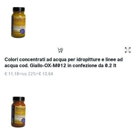
Colori concentrati ad acqua per idropitture e linee ad
acqua cod. Giallo-OX-M012 in confezione da 0.2 lt
€ 11.18
+iva 22%=
€ 13.64