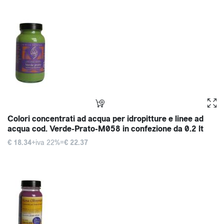
Colori concentrati ad acqua per idropitture e linee ad
acqua cod. Verde-Prato-M058 in confezione da 0.2 lt
€ 18.34
+iva 22%=
€ 22.37