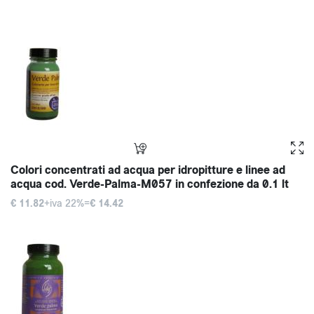
Colori concentrati ad acqua per idropitture e linee ad
acqua cod. Verde-Palma-M057 in confezione da 0.1 lt
€ 11.82
+iva 22%=
€ 14.42