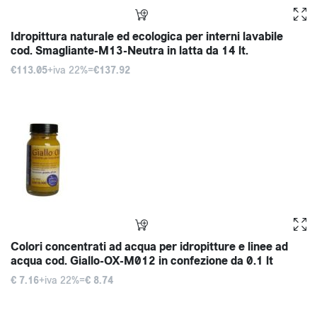
Idropittura naturale ed ecologica per interni lavabile
cod. Smagliante-M13-Neutra in latta da 14 lt.
€113.05
+iva 22%=
€137.92
Colori concentrati ad acqua per idropitture e linee ad
acqua cod. Giallo-OX-M012 in confezione da 0.1 lt
€ 7.16
+iva 22%=
€ 8.74