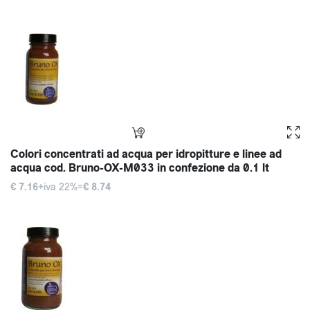
Colori concentrati ad acqua per idropitture e linee ad
acqua cod. Bruno-OX-M033 in confezione da 0.1 lt
€ 7.16
+iva 22%=
€ 8.74