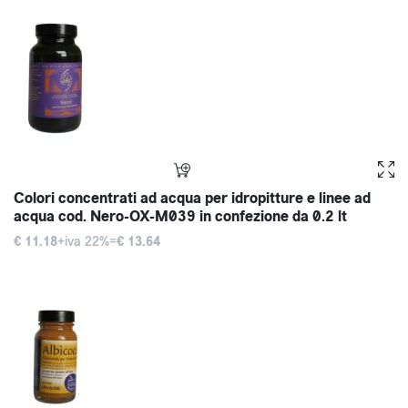
Colori concentrati ad acqua per idropitture e linee ad
acqua cod. Nero-OX-M039 in confezione da 0.2 lt
€ 11.18
+iva 22%=
€ 13.64