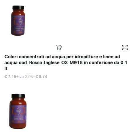
Colori concentrati ad acqua per idropitture e linee ad
acqua cod. Rosso-Inglese-OX-M018 in confezione da 0.1
lt
€ 7.16
+iva 22%=
€ 8.74