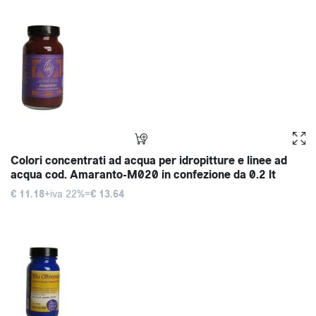
Colori concentrati ad acqua per idropitture e linee ad
acqua cod. Amaranto-M020 in confezione da 0.2 lt
€ 11.18
+iva 22%=
€ 13.64