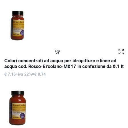
Colori concentrati ad acqua per idropitture e linee ad
acqua cod. Rosso-Ercolano-M017 in confezione da 0.1 lt
€ 7.16
+iva 22%=
€ 8.74