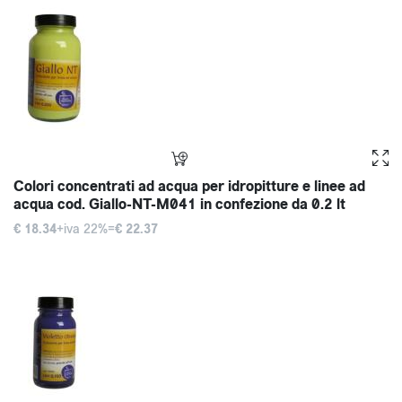
Colori concentrati ad acqua per idropitture e linee ad
acqua cod. Giallo-NT-M041 in confezione da 0.2 lt
€ 18.34
+iva 22%=
€ 22.37