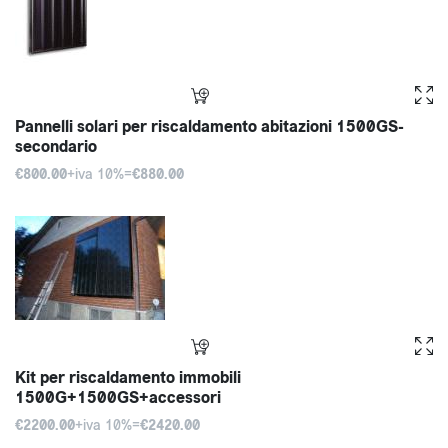
Pannelli solari per riscaldamento abitazioni 1500GS-
secondario
€800.00
+iva 10%=
€880.00
Kit per riscaldamento immobili
1500G+1500GS+accessori
€2200.00
+iva 10%=
€2420.00