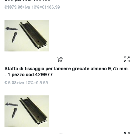
€1079.00
+iva 10%=
€1186.90
Staffa di fissaggio per lamiere grecate almeno 0,75 mm.
- 1 pezzo cod.420077
€ 5.08
+iva 10%=
€ 5.59