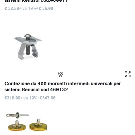
sistemi Renusol cod.460011
€ 32.80
+iva 10%=
€ 36.08
Confezione da 400 morsetti intermedi universali per
sistemi Renusol cod.460132
€316.00
+iva 10%=
€347.60