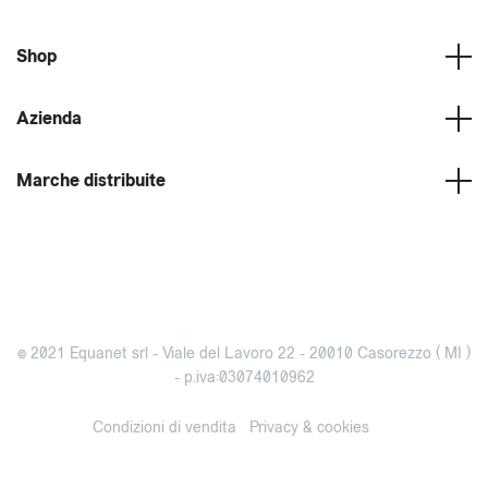
Shop
Azienda
Marche distribuite
© 2021 Equanet srl - Viale del Lavoro 22 - 20010 Casorezzo ( MI )
- p.iva:03074010962
Condizioni di vendita
Privacy & cookies