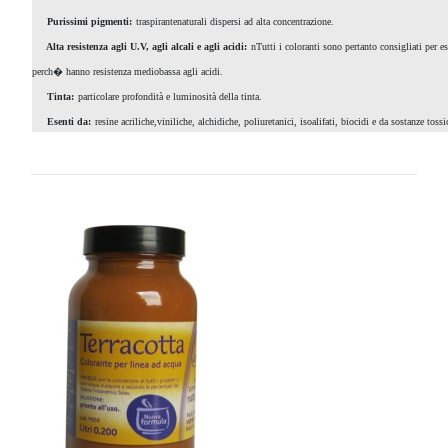
Purissimi pigmenti:
traspirantenaturali dispersi ad alta concentrazione.
Alta resistenza agli U.V, agli alcali e agli acidi:
nTutti i coloranti sono pertanto consigliati per e
perch� hanno resistenza mediobassa agli acidi.
Tinta:
particolare profondità e luminosità della tinta.
Esenti da:
resine acriliche,viniliche, alchidiche, poliuretanici, isoalifati, biocidi e da sostanze toss