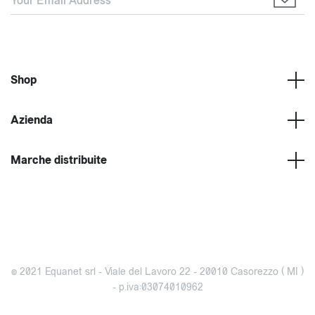
Shop
Azienda
Marche distribuite
© 2021 Equanet srl - Viale del Lavoro 22 - 20010 Casorezzo ( MI )
- p.iva:03074010962