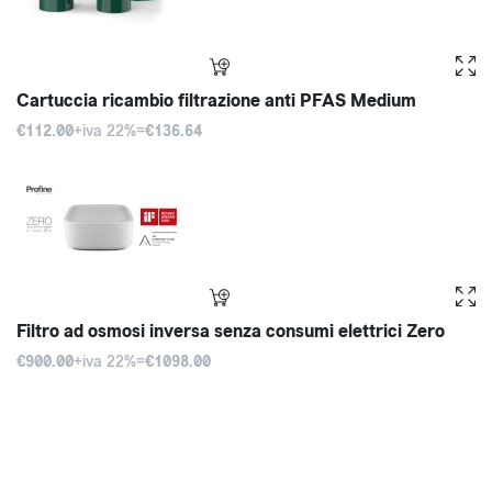
Cartuccia ricambio filtrazione anti PFAS Medium
€112.00
+iva 22%=
€136.64
Filtro ad osmosi inversa senza consumi elettrici Zero
€900.00
+iva 22%=
€1098.00