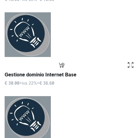
Gestione dominio Internet Base
€ 30.00
+iva 22%=
€ 36.60