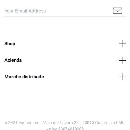
Shop
Azienda
Marche distribuite
© 2021 Equanet srl - Viale del Lavoro 22 - 20010 Casorezzo ( MI )
- p.iva:03074010962