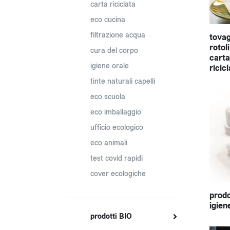
carta riciclata
eco cucina
filtrazione acqua
tovagl
rotol
cura del corpo
carta
igiene orale
ricic
tinte naturali capelli
eco scuola
eco imballaggio
ufficio ecologico
eco animali
test covid rapidi
cover ecologiche
prodo
igien
prodotti BIO