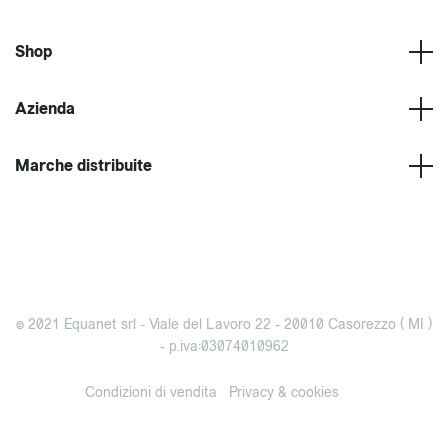
Shop
Azienda
Marche distribuite
© 2021 Equanet srl - Viale del Lavoro 22 - 20010 Casorezzo ( MI )
- p.iva:03074010962
Condizioni di vendita
Privacy & cookies