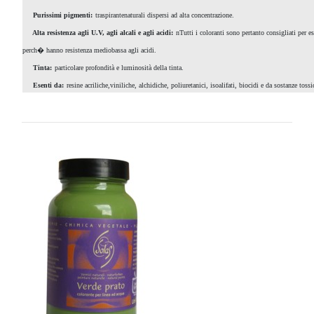
Purissimi pigmenti:
traspirantenaturali dispersi ad alta concentrazione.
Alta resistenza agli U.V, agli alcali e agli acidi:
nTutti i coloranti sono pertanto consigliati per e
perch� hanno resistenza mediobassa agli acidi.
Tinta:
particolare profondità e luminosità della tinta.
Esenti da:
resine acriliche,viniliche, alchidiche, poliuretanici, isoalifati, biocidi e da sostanze toss