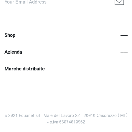
Shop
Azienda
Marche distribuite
© 2021 Equanet srl - Viale del Lavoro 22 - 20010 Casorezzo ( MI )
- p.iva:03074010962