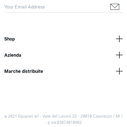
Shop
Azienda
Marche distribuite
© 2021 Equanet srl - Viale del Lavoro 22 - 20010 Casorezzo ( MI )
- p.iva:03074010962