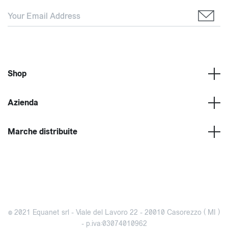
Shop
Azienda
Marche distribuite
© 2021 Equanet srl - Viale del Lavoro 22 - 20010 Casorezzo ( MI )
- p.iva:03074010962