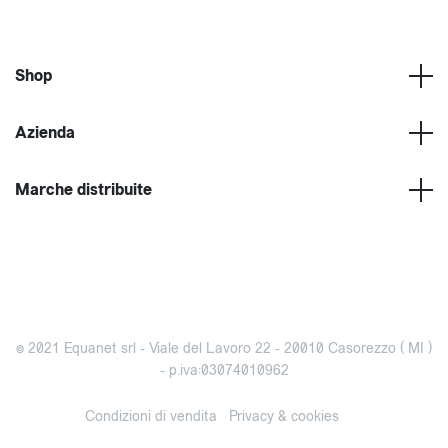
Shop
Azienda
Marche distribuite
© 2021 Equanet srl - Viale del Lavoro 22 - 20010 Casorezzo ( MI )
- p.iva:03074010962
Condizioni di vendita
Privacy & cookies