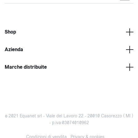
Shop
Azienda
Marche distribuite
© 2021 Equanet srl - Viale del Lavoro 22 - 20010 Casorezzo ( MI )
- p.iva:03074010962
Condizioni di vendita
Privacy & cookies