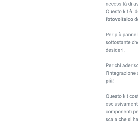
necessità di av
Questo kit è i
fotovoltaico
d
Per più pannell
sottostante che
desideri.
Per chi aderis
l'integrazione
più!
Questo kit cos
esclusivamente
componenti pe
scala che si h