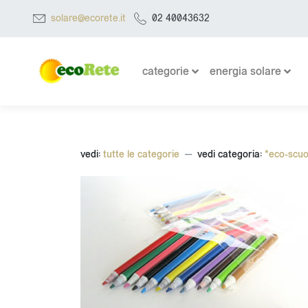
solare@ecorete.it
02 40043632
categorie
energia solare
vedi:
tutte le categorie
vedi categoria:
*eco-scuo