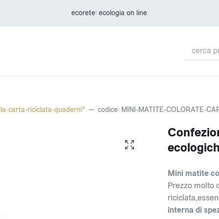
ecorete: ecologia on line
la-carta-riciclata-quaderni*
codice: MINI-MATITE-COLORATE-CA
Confezio
ecologich
Mini matite co
Prezzo molto c
riciclata,esse
interna di spe