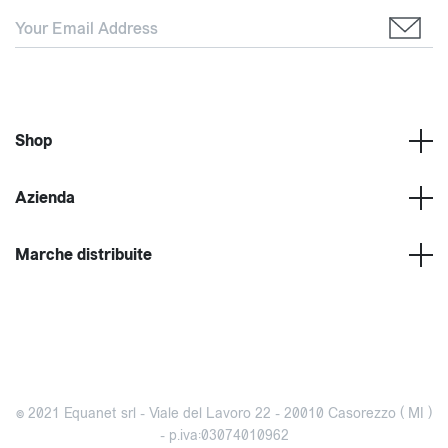
Shop
Azienda
Marche distribuite
© 2021 Equanet srl - Viale del Lavoro 22 - 20010 Casorezzo ( MI )
- p.iva:03074010962