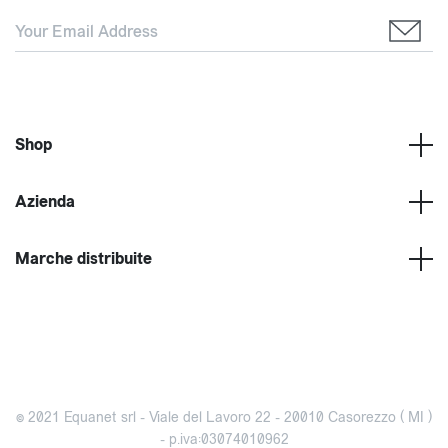
Shop
Azienda
Marche distribuite
© 2021 Equanet srl - Viale del Lavoro 22 - 20010 Casorezzo ( MI )
- p.iva:03074010962