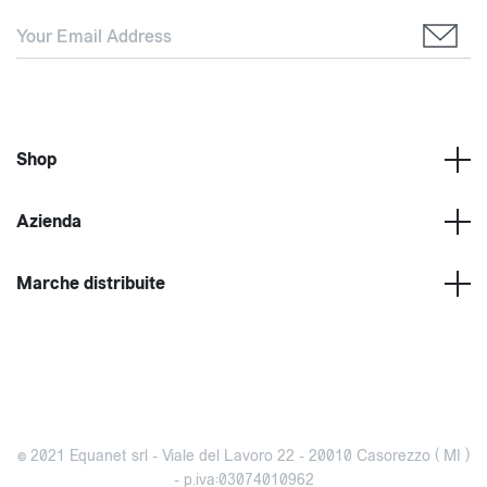
Shop
Azienda
Marche distribuite
© 2021 Equanet srl - Viale del Lavoro 22 - 20010 Casorezzo ( MI )
- p.iva:03074010962