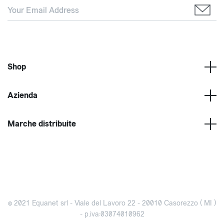
Shop
Azienda
Marche distribuite
© 2021 Equanet srl - Viale del Lavoro 22 - 20010 Casorezzo ( MI )
- p.iva:03074010962