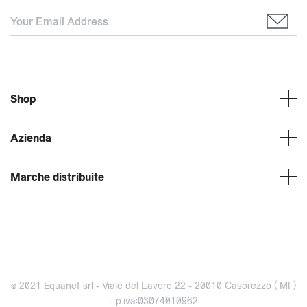
Shop
Azienda
Marche distribuite
© 2021 Equanet srl - Viale del Lavoro 22 - 20010 Casorezzo ( MI )
- p.iva:03074010962