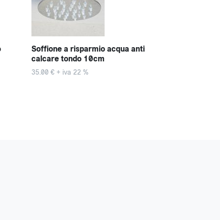
o
Soffione a risparmio acqua anti
Cornetta per 
calcare tondo 10cm
energetico-a
35.00 € + iva 22 %
34.00 € + iva 2