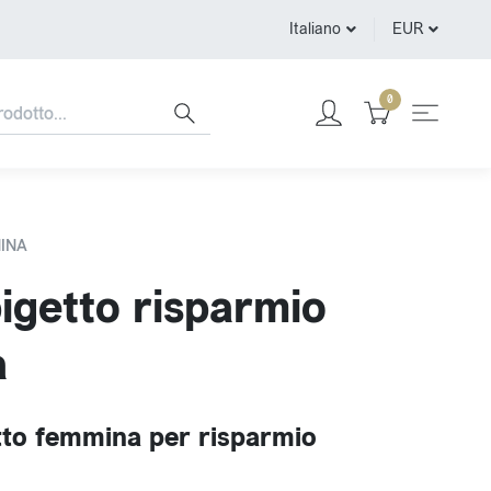
Italiano
EUR
0
INA
getto risparmio
a
to femmina per risparmio