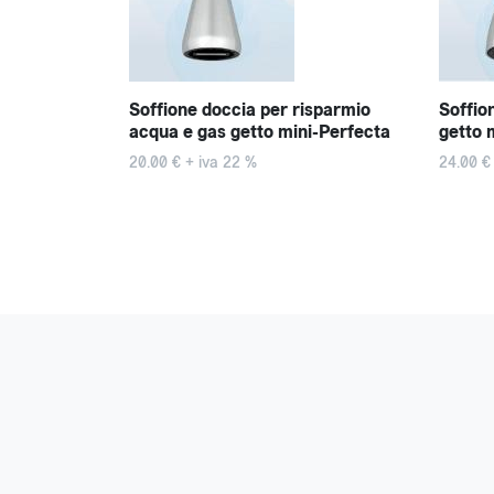
er risparmio
Soffione doccia per risparmio
Soffio
acqua e gas getto mini-Perfecta
getto 
20.00 € + iva 22 %
24.00 €