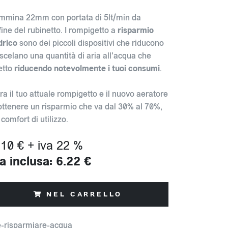
mmina 22mm con portata di 5lt/min da
fine del rubinetto. I rompigetto a
risparmio
drico
sono dei piccoli dispositivi che riducono
iscelano una quantità di aria all'acqua che
etto
riducendo notevolmente i tuoi consumi
.
ra il tuo attuale rompigetto e il nuovo aeratore
 ottenere un risparmio che va dal 30% al 70%,
comfort di utilizzo.
.10 € + iva 22 %
a inclusa: 6.22 €
NEL CARRELLO
-risparmiare-acqua