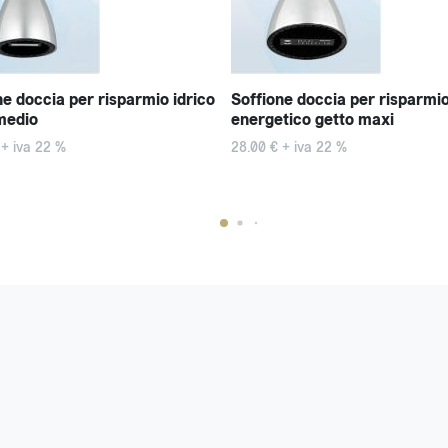
ne doccia per risparmio idrico
Soffione doccia per risparmi
medio
energetico getto maxi
 + iva 22 %
28.00 € + iva 22 %